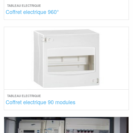
TABLEAU ELECTRIQUE
Coffret electrique 960°
TABLEAU ELECTRIQUE
Coffret electrique 90 modules