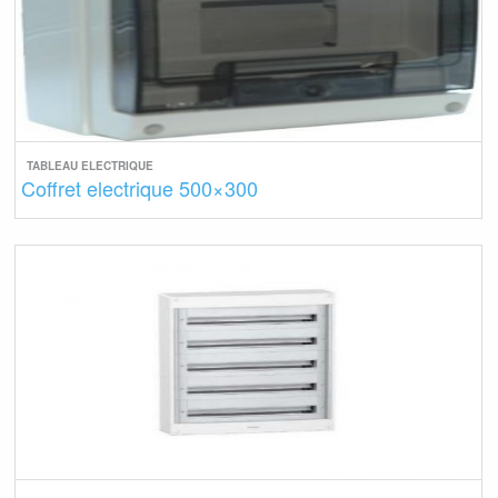
TABLEAU ELECTRIQUE
Coffret electrique 500×300