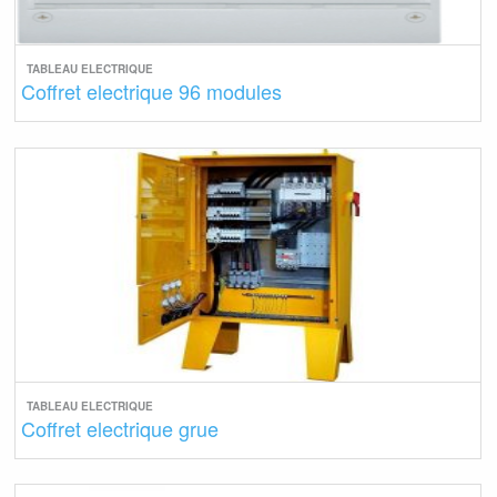
TABLEAU ELECTRIQUE
Coffret electrique 96 modules
TABLEAU ELECTRIQUE
Coffret electrique grue