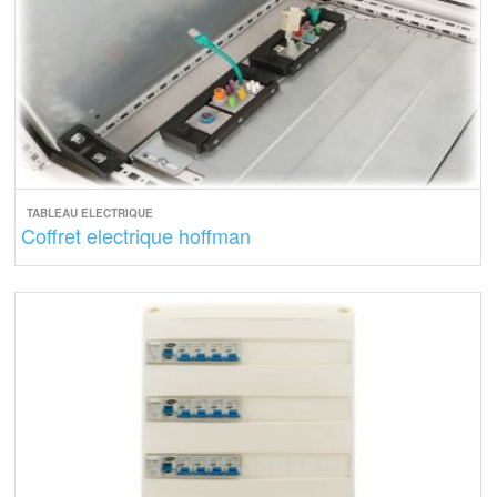
TABLEAU ELECTRIQUE
Coffret electrique hoffman