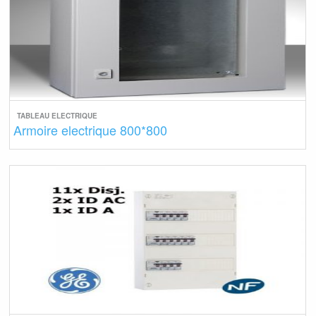
TABLEAU ELECTRIQUE
Armoire electrique 800*800