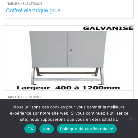
TABLEAU ELECTRIQUE
Coffret electrique grue
TABLEAU ELECTRIQUE
Armoire electrique 800×800
Nous utilisons des cookies pour vous garantir la meilleure
expérience sur notre site web. Si vous continuez à utiliser ce
site, nous supposerons que vous en êtes satisfait.
OK
Non
Politique de confidentialité