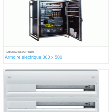
TABLEAU ELECTRIQUE
Armoire electrique 800 x 500