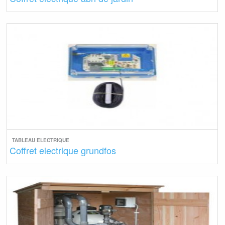
TABLEAU ELECTRIQUE
Coffret electrique grundfos