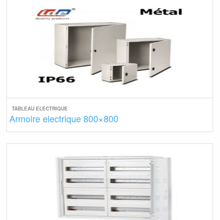
TABLEAU ELECTRIQUE
Armoire electrique 800×800