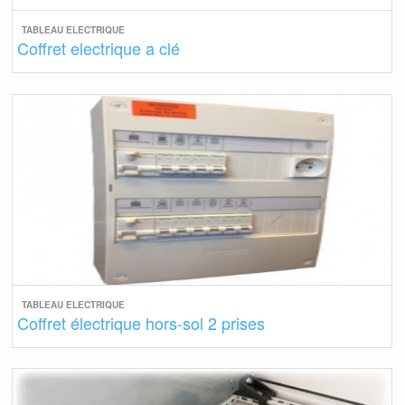
TABLEAU ELECTRIQUE
Coffret electrique a clé
TABLEAU ELECTRIQUE
Coffret électrique hors-sol 2 prises