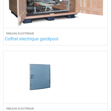
TABLEAU ELECTRIQUE
Coffret electrique gardipool
TABLEAU ELECTRIQUE