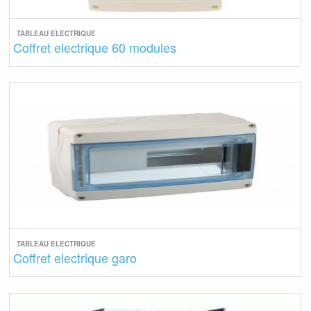
TABLEAU ELECTRIQUE
Coffret electrique 60 modules
TABLEAU ELECTRIQUE
Coffret electrique garo