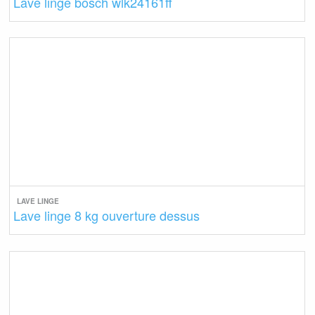
Lave linge bosch wlk24161ff
LAVE LINGE
Lave linge 8 kg ouverture dessus