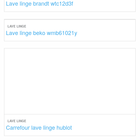
Lave linge brandt wtc12d3f
LAVE LINGE
Lave linge beko wmb61021y
LAVE LINGE
Carrefour lave linge hublot