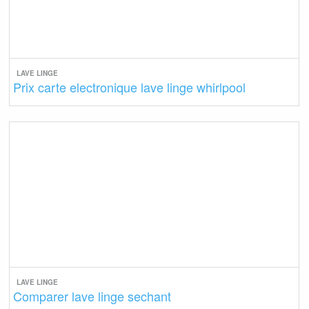
LAVE LINGE
Prix carte electronique lave linge whirlpool
LAVE LINGE
Comparer lave linge sechant