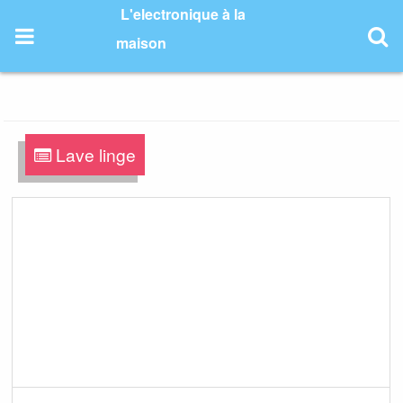
Skip
L'electronique à la
to
maison
content
Lave linge