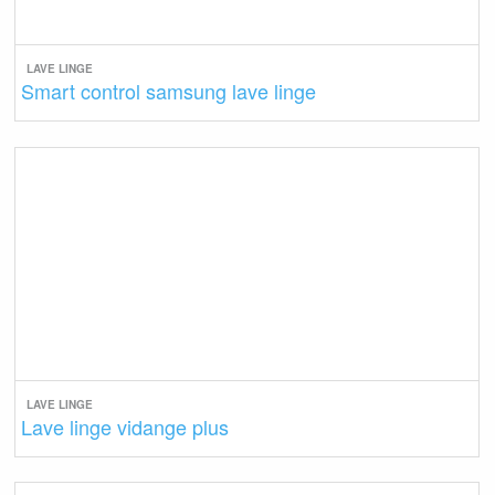
LAVE LINGE
Smart control samsung lave linge
LAVE LINGE
Lave linge vidange plus