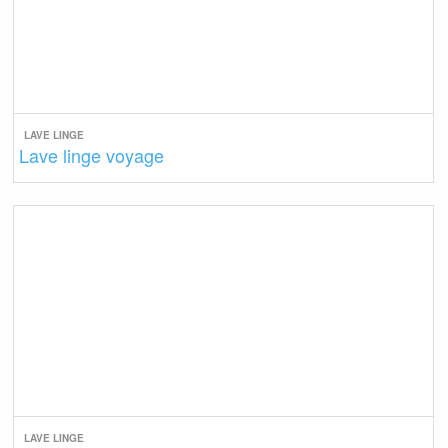
LAVE LINGE
Lave linge voyage
LAVE LINGE