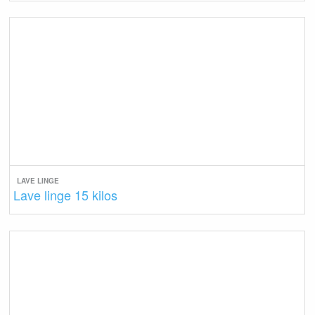
LAVE LINGE
Lave linge 15 kilos