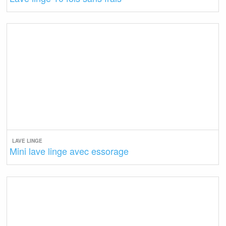
LAVE LINGE
Mini lave linge avec essorage