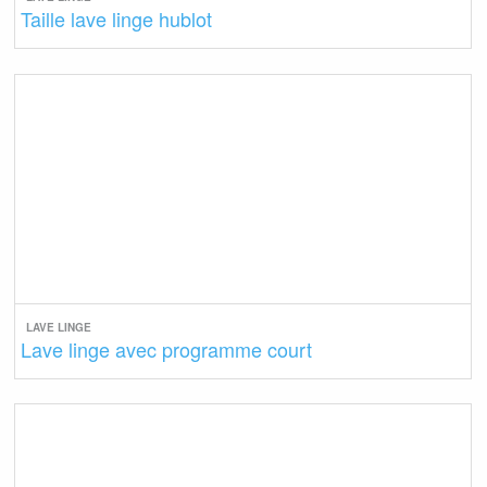
Taille lave linge hublot
LAVE LINGE
Lave linge avec programme court