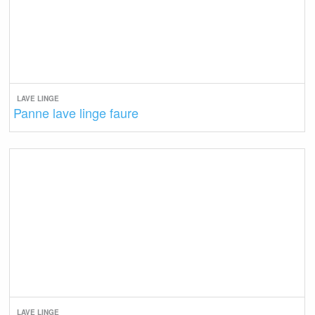
LAVE LINGE
Panne lave linge faure
LAVE LINGE