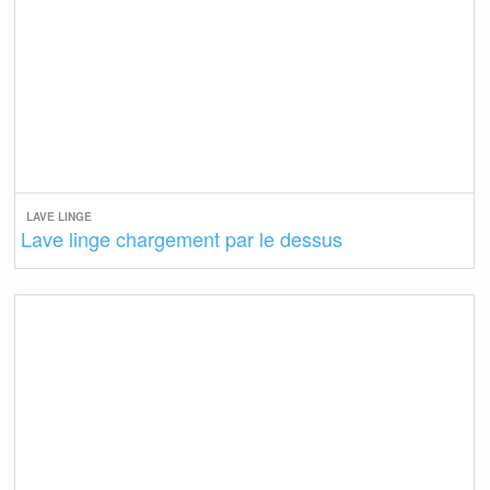
LAVE LINGE
Lave linge chargement par le dessus