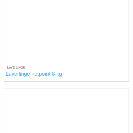
LAVE LINGE
Lave linge hotpoint 8 kg