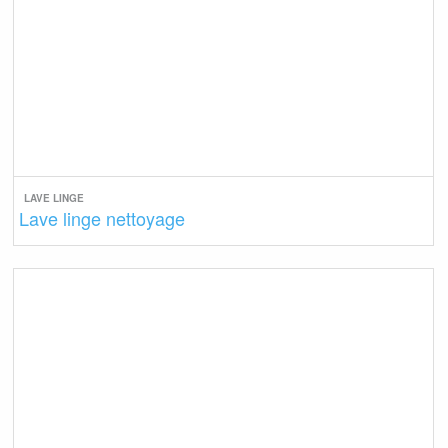
LAVE LINGE
Lave linge nettoyage