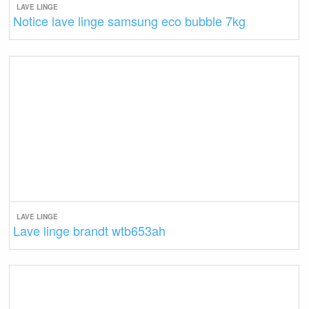
LAVE LINGE
Notice lave linge samsung eco bubble 7kg
LAVE LINGE
Lave linge brandt wtb653ah