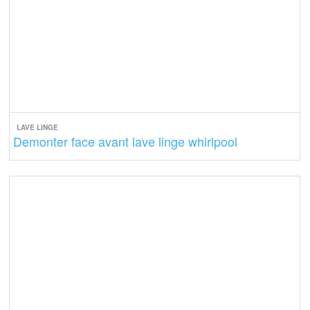
LAVE LINGE
Demonter face avant lave linge whirlpool