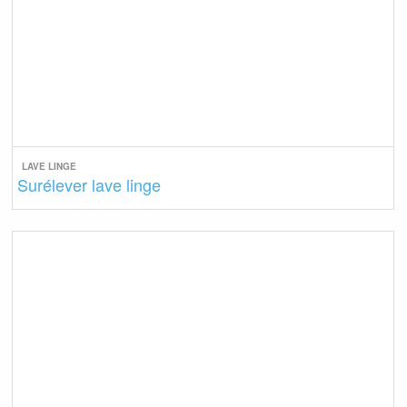
LAVE LINGE
Surélever lave linge