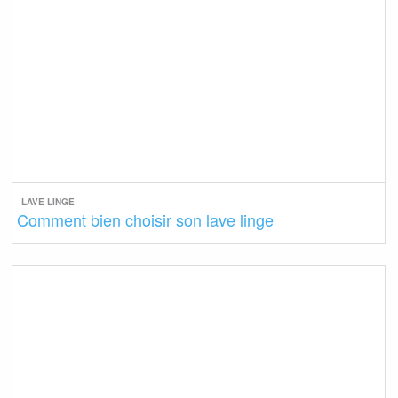
LAVE LINGE
Comment bien choisir son lave linge