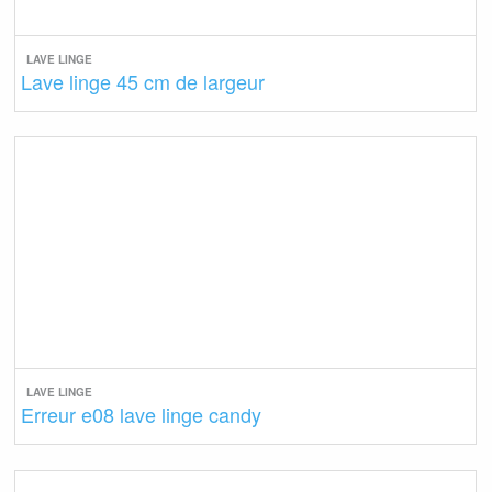
LAVE LINGE
Lave linge 45 cm de largeur
LAVE LINGE
Erreur e08 lave linge candy