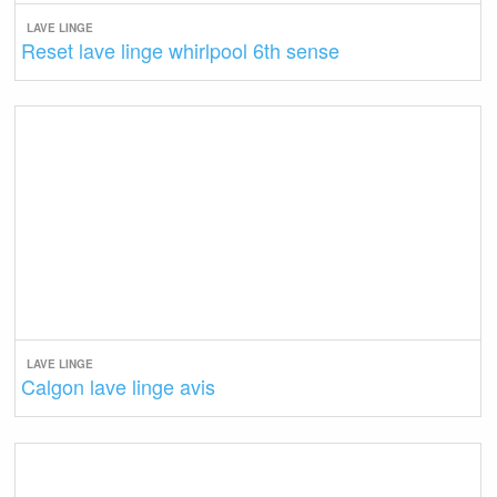
LAVE LINGE
Reset lave linge whirlpool 6th sense
LAVE LINGE
Calgon lave linge avis