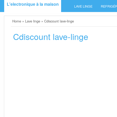
Skip
L'electronique à la maison
LAVE LINGE
REFRIGÉR
to
content
Home
»
Lave linge
»
Cdiscount lave-linge
Cdiscount lave-linge