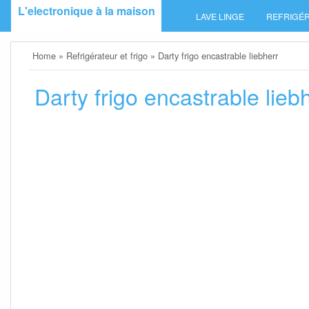
Skip
L'electronique à la maison
LAVE LINGE
REFRIGÉR
to
content
Home
»
Refrigérateur et frigo
»
Darty frigo encastrable liebherr
Darty frigo encastrable lieb