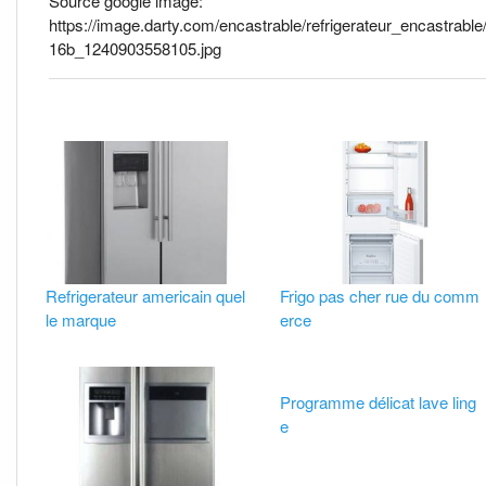
Source google image:
https://image.darty.com/encastrable/refrigerateur_encastrabl
16b_1240903558105.jpg
Refrigerateur americain quel
Frigo pas cher rue du comm
le marque
erce
Programme délicat lave ling
e