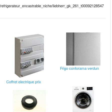
e/refrigerateur_encastrable_niche/liebherr_gk_261_t00092128547
Frigo conforama verdun
Coffret electrique prix