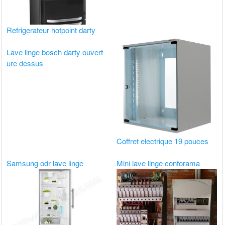
Refrigerateur hotpoint darty
Lave linge bosch darty ouvert
ure dessus
Coffret electrique 19 pouces
Samsung odr lave linge
Mini lave linge conforama