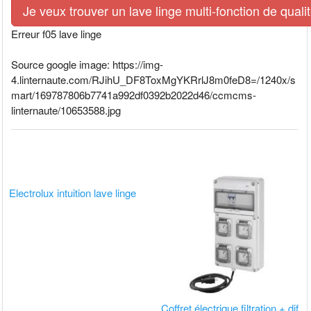
Je veux trouver un lave linge multi-fonction de quali
Erreur f05 lave linge
Source google image: https://img-
4.linternaute.com/RJihU_DF8ToxMgYKRrlJ8m0feD8=/1240x/s
mart/169787806b7741a992df0392b2022d46/ccmcms-
linternaute/10653588.jpg
Electrolux intuition lave linge
Coffret électrique filtration + dif