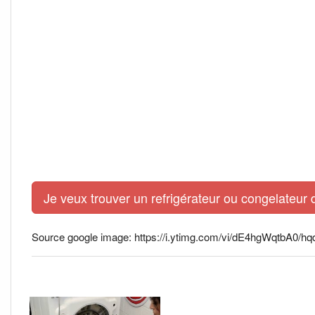
Je veux trouver un refrigérateur ou congelateur 
Source google image: https://i.ytimg.com/vi/dE4hgWqtbA0/hqd