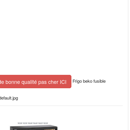
Frigo beko fusible
de bonne qualité pas cher ICI
efault.jpg