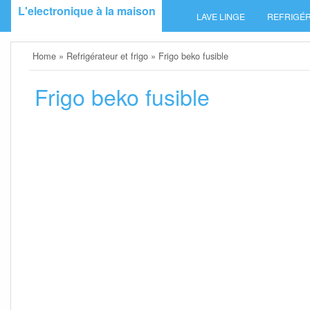
Skip
L'electronique à la maison
LAVE LINGE
REFRIGÉR
to
content
Home
»
Refrigérateur et frigo
»
Frigo beko fusible
Frigo beko fusible