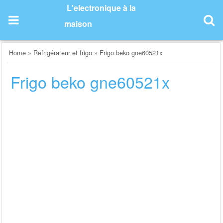
Skip
L'electronique à la
to
maison
content
Home
»
Refrigérateur et frigo
»
Frigo beko gne60521x
Frigo beko gne60521x