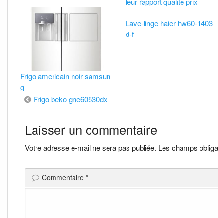
leur rapport qualite prix
Lave-linge haier hw60-1403
d-f
Frigo americain noir samsun
g
Navigation
Frigo beko gne60530dx
de
Laisser un commentaire
l’article
Votre adresse e-mail ne sera pas publiée.
Les champs obliga
Commentaire
*