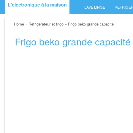
Skip
L'electronique à la maison
LAVE LINGE
REFRIGÉR
to
content
Home
»
Refrigérateur et frigo
»
Frigo beko grande capacité
Frigo beko grande capacité