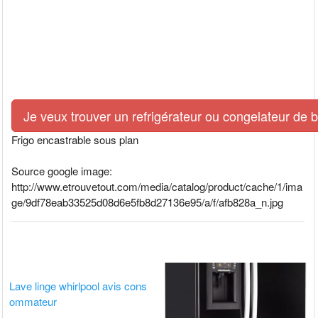
Je veux trouver un refrigérateur ou congelateur de 
Frigo encastrable sous plan
Source google image:
http://www.etrouvetout.com/media/catalog/product/cache/1/ima
ge/9df78eab33525d08d6e5fb8d27136e95/a/f/afb828a_n.jpg
Lave linge whirlpool avis cons
ommateur