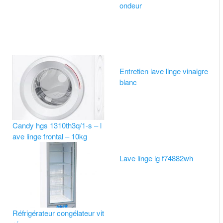
ondeur
Entretien lave linge vinaigre
blanc
Candy hgs 1310th3q/1-s – l
ave linge frontal – 10kg
Lave linge lg f74882wh
Réfrigérateur congélateur vit