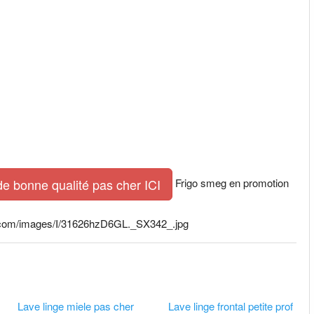
Frigo smeg en promotion
de bonne qualité pas cher ICI
n.com/images/I/31626hzD6GL._SX342_.jpg
Lave linge miele pas cher
Lave linge frontal petite prof