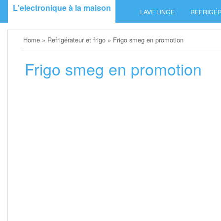
Skip
L'electronique à la maison
LAVE LINGE
REFRIGÉR
to
content
Home
»
Refrigérateur et frigo
»
Frigo smeg en promotion
Frigo smeg en promotion