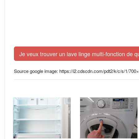
Je veux trouver un lave linge multi-fonction de q
Source google image: https://i2.cdscdn.com/pdt2/k/c/s/1/7