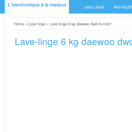
Skip
L'electronique à la maison
LAVE LINGE
REFRIGÉR
to
content
Home
»
Lave linge
»
Lave-linge 6 kg daewoo dwd-mv1421
Lave-linge 6 kg daewoo d