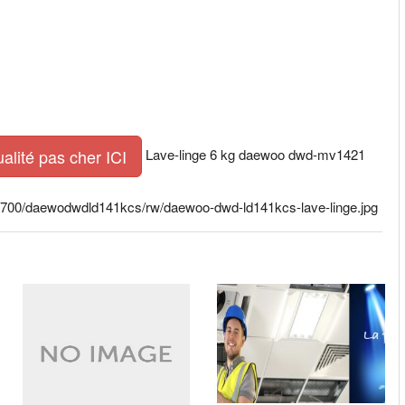
Lave-linge 6 kg daewoo dwd-mv1421
ualité pas cher ICI
00×700/daewodwdld141kcs/rw/daewoo-dwd-ld141kcs-lave-linge.jpg