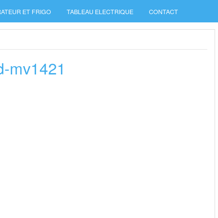
ATEUR ET FRIGO
TABLEAU ELECTRIQUE
CONTACT
wd-mv1421