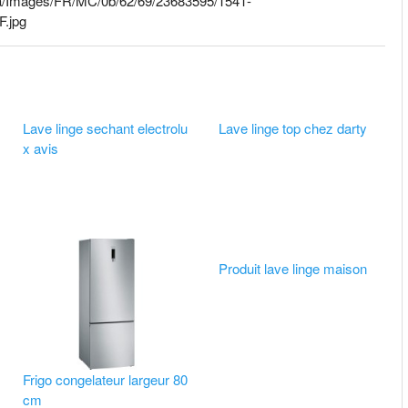
edia/Images/FR/MC/0b/62/69/23683595/1541-
.jpg
Lave linge sechant electrolu
Lave linge top chez darty
x avis
Produit lave linge maison
Frigo congelateur largeur 80
cm