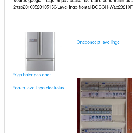
Source google image: https://static.fnac-static.com/multim
2/tsp20160523105156/Lave-linge-frontal-BOSCH-Wae28210FF
Oneconcept lave linge
Frigo haier pas cher
Forum lave linge electrolux