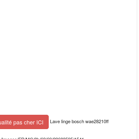
Lave linge bosch wae28210ff
ualité pas cher ICI