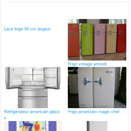
Lave linge 50 cm largeur
Frigo vintage arrondi
Refrigerateur americain glaco
Frigo americain magic chef
n