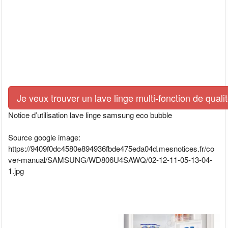
Je veux trouver un lave linge multi-fonction de quali
Notice d’utilisation lave linge samsung eco bubble
Source google image:
https://9409f0dc4580e894936fbde475eda04d.mesnotices.fr/co
ver-manual/SAMSUNG/WD806U4SAWQ/02-12-11-05-13-04-
1.jpg