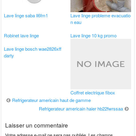
Lave linge saba ll6fm1
Lave linge probleme evacuatio
n eau
Robinet lave linge
Lave linge 10 kg promo
Lave linge bosch wae2826xff
darty
Coffret electrique fibox
Navigation
Refrigerateur americain haut de gamme
de
Refrigerateur americain haier hb22fwrssaa
l’article
Laisser un commentaire
Votre adresse e-mail ne sera pas publiée.
Les champs