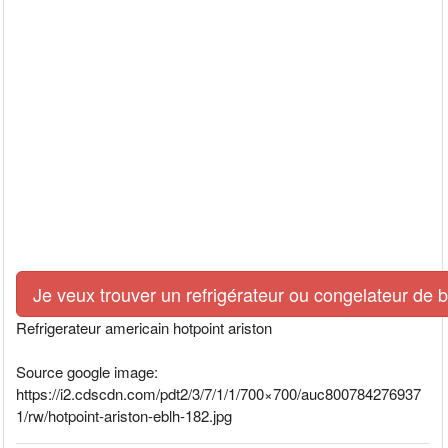
Je veux trouver un refrigérateur ou congelateur de 
Refrigerateur americain hotpoint ariston
Source google image:
https://i2.cdscdn.com/pdt2/3/7/1/1/700×700/auc800784276937
1/rw/hotpoint-ariston-eblh-182.jpg