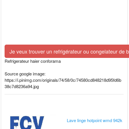
Je veux trouver un refrigérateur ou congelateur de 
Refrigerateur haier conforama
Source google image:
https://i.pinimg.com/originals/74/58/0c/74580cd848218d95fd6b
38c7d8236a94.jpg
Lave linge hotpoint wmd 942k