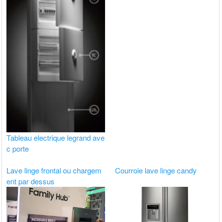
Tableau electrique legrand ave
c porte
Lave linge frontal ou chargem
Courroie lave linge candy
ent par dessus