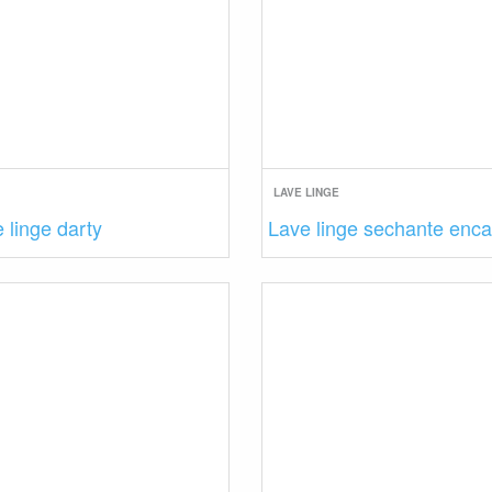
LAVE LINGE
 linge darty
Lave linge sechante enca