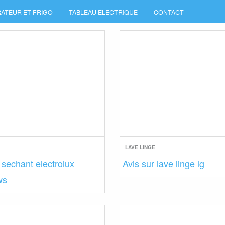
ATEUR ET FRIGO
TABLEAU ELECTRIQUE
CONTACT
LAVE LINGE
 sechant electrolux
Avis sur lave linge lg
ws