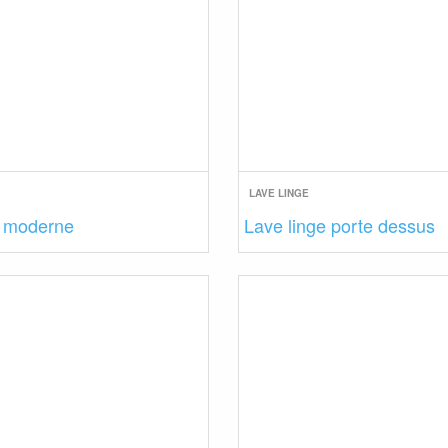
LAVE LINGE
e moderne
Lave linge porte dessus