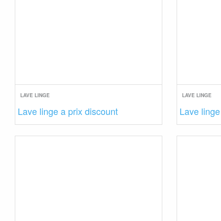
LAVE LINGE
LAVE LINGE
Lave linge a prix discount
Lave ling