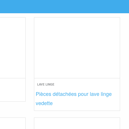
LAVE LINGE
Pièces détachées pour lave linge
vedette