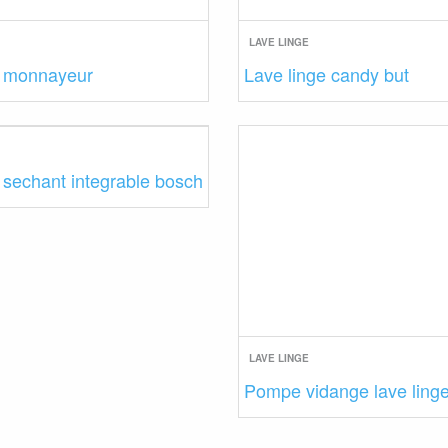
LAVE LINGE
e monnayeur
Lave linge candy but
 sechant integrable bosch
LAVE LINGE
Pompe vidange lave linge