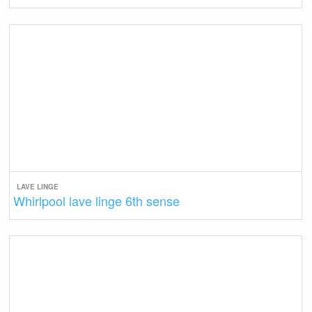
LAVE LINGE
Whirlpool lave linge 6th sense