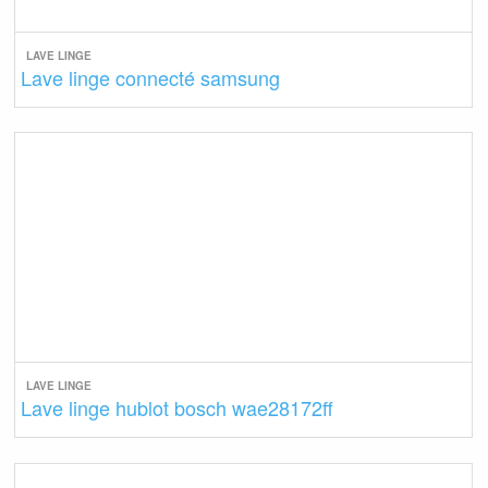
LAVE LINGE
Lave linge connecté samsung
LAVE LINGE
Lave linge hublot bosch wae28172ff