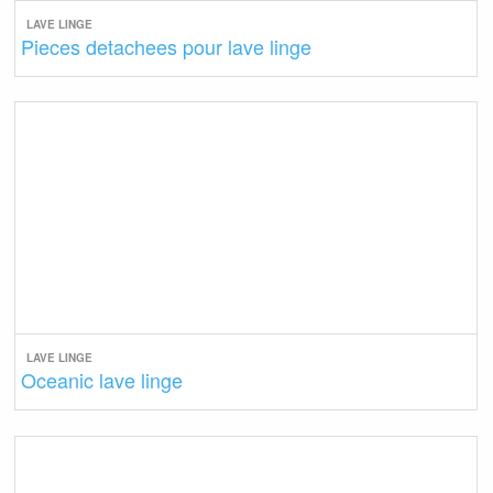
LAVE LINGE
Pieces detachees pour lave linge
LAVE LINGE
Oceanic lave linge