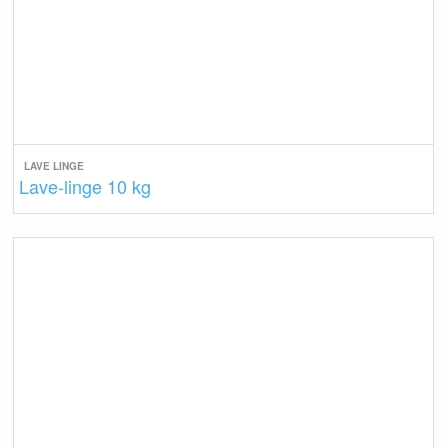
LAVE LINGE
Lave-linge 10 kg