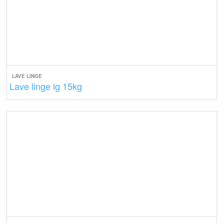
LAVE LINGE
Lave linge lg 15kg