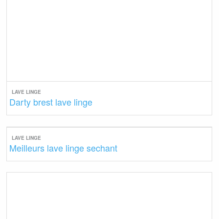
LAVE LINGE
Darty brest lave linge
LAVE LINGE
Meilleurs lave linge sechant