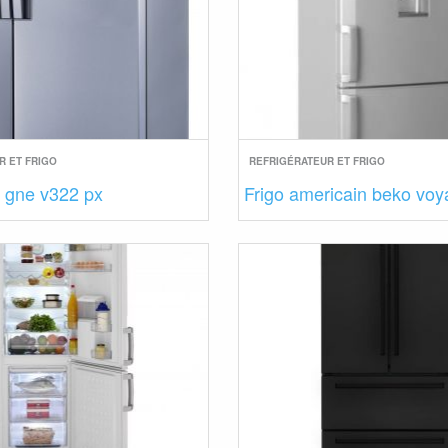
R ET FRIGO
REFRIGÉRATEUR ET FRIGO
o gne v322 px
Frigo americain beko voy