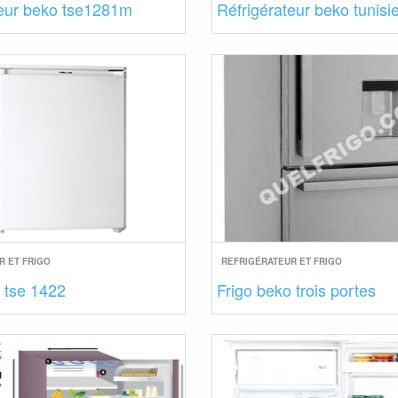
teur beko tse1281m
Réfrigérateur beko tunisi
R ET FRIGO
REFRIGÉRATEUR ET FRIGO
 tse 1422
Frigo beko trois portes