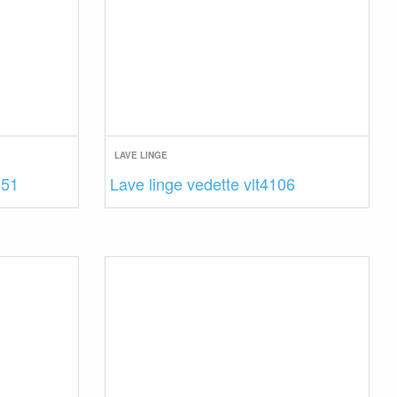
LAVE LINGE
251
Lave linge vedette vlt4106