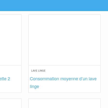
LAVE LINGE
ette 2
Consommation moyenne d’un lave
linge