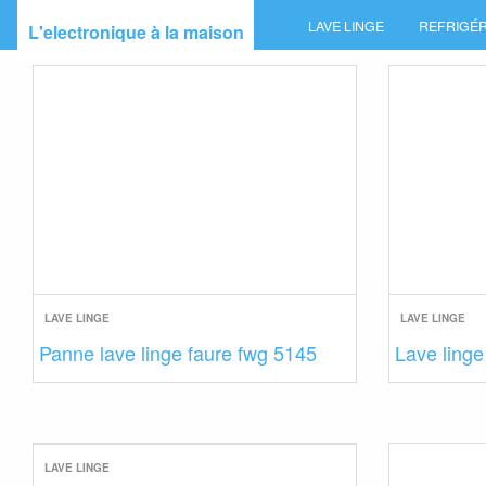
Skip
LAVE LINGE
REFRIGÉR
L'electronique à la maison
to
content
LAVE LINGE
LAVE LINGE
Panne lave linge faure fwg 5145
Lave linge
LAVE LINGE