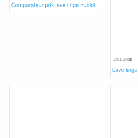
Comparateur prix lave linge hublot
LAVE LINGE
Lave ling