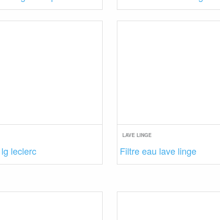
LAVE LINGE
lg leclerc
Filtre eau lave linge