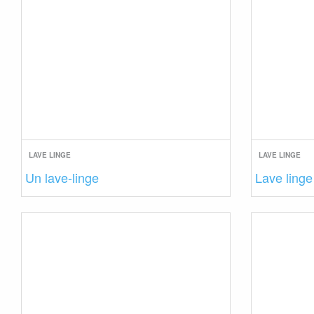
LAVE LINGE
LAVE LINGE
Un lave-linge
Lave linge