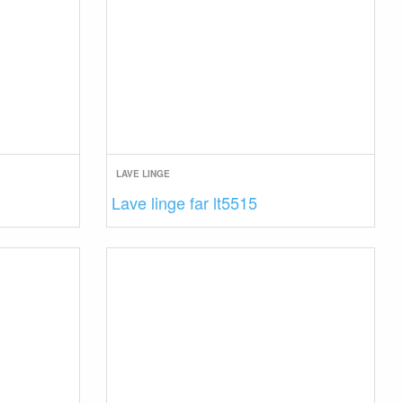
LAVE LINGE
Lave linge far lt5515