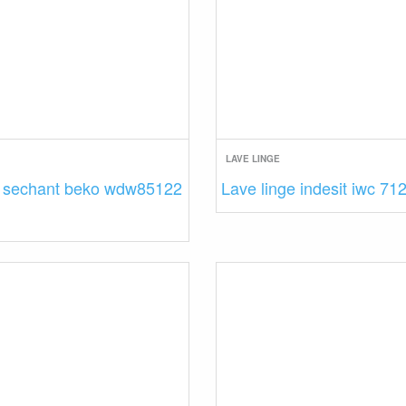
LAVE LINGE
e sechant beko wdw85122
Lave linge indesit iwc 71