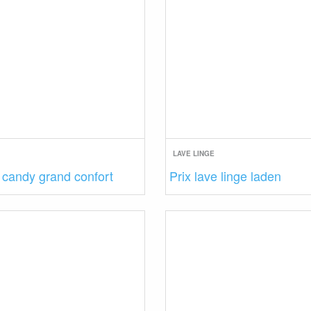
LAVE LINGE
 candy grand confort
Prix lave linge laden