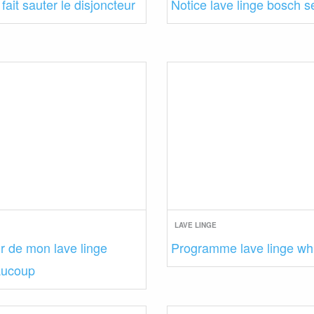
fait sauter le disjoncteur
Notice lave linge bosch s
LAVE LINGE
r de mon lave linge
Programme lave linge whi
aucoup