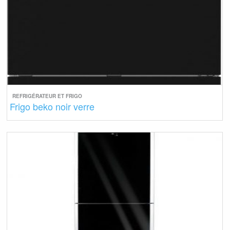
REFRIGÉRATEUR ET FRIGO
Frigo beko noir verre