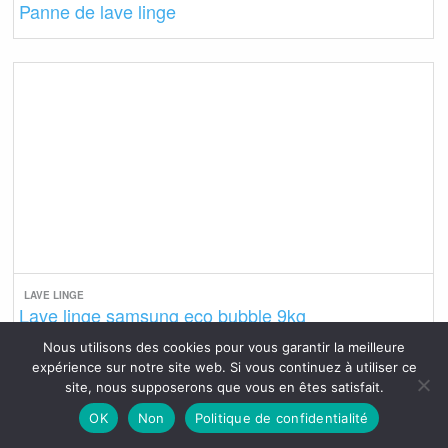
Panne de lave linge
LAVE LINGE
Lave linge samsung eco bubble 9kg
Nous utilisons des cookies pour vous garantir la meilleure
expérience sur notre site web. Si vous continuez à utiliser ce
site, nous supposerons que vous en êtes satisfait.
OK
Non
Politique de confidentialité