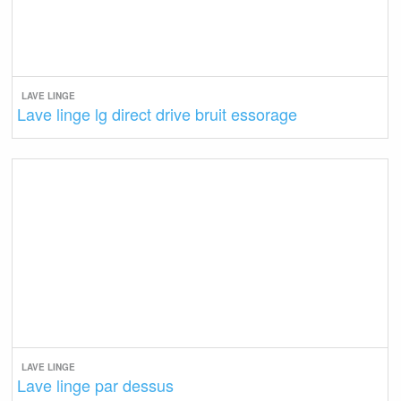
LAVE LINGE
Lave linge lg direct drive bruit essorage
LAVE LINGE
Lave linge par dessus