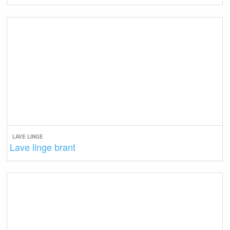
LAVE LINGE
Lave linge brant