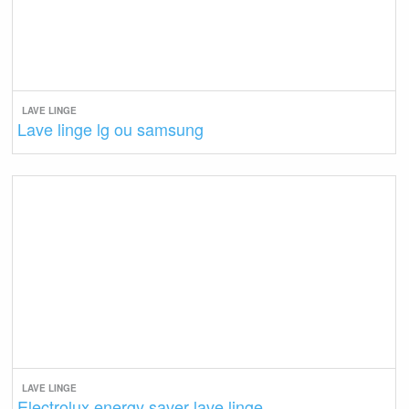
LAVE LINGE
Lave linge lg ou samsung
LAVE LINGE
Electrolux energy saver lave linge