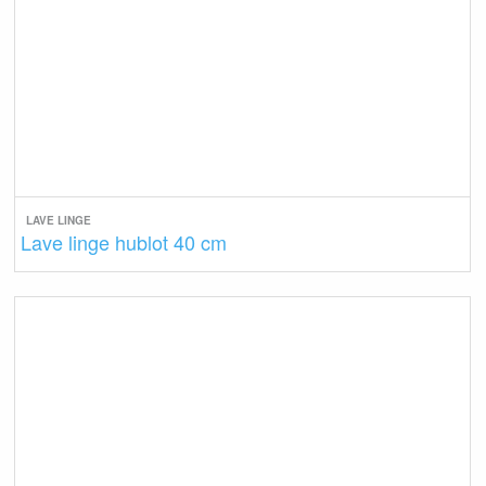
LAVE LINGE
Lave linge hublot 40 cm