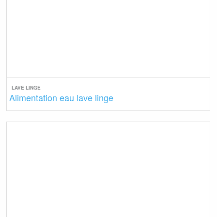
LAVE LINGE
Alimentation eau lave linge