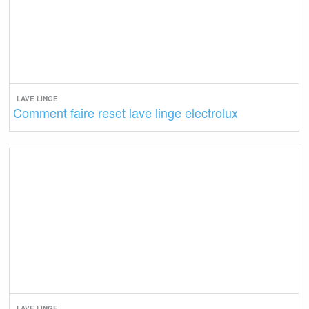
LAVE LINGE
Comment faire reset lave linge electrolux
LAVE LINGE