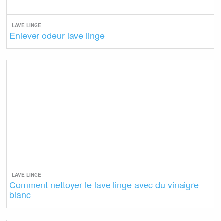
LAVE LINGE
Enlever odeur lave linge
LAVE LINGE
Comment nettoyer le lave linge avec du vinaigre
blanc