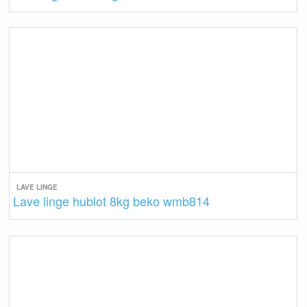
LAVE LINGE
Lave linge hublot 8kg beko wmb814