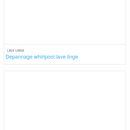
LAVE LINGE
Depannage whirlpool lave linge