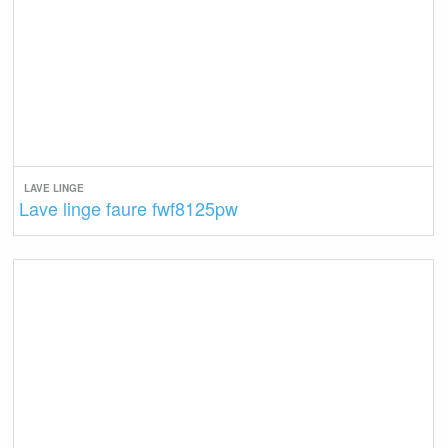
LAVE LINGE
Lave linge faure fwf8125pw