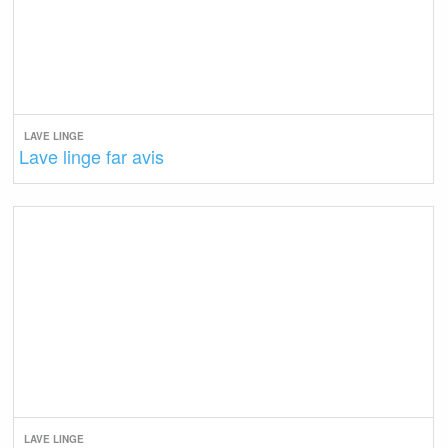
LAVE LINGE
Lave linge far avis
LAVE LINGE