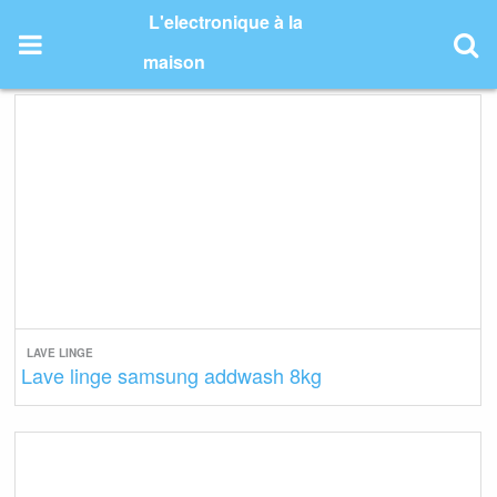
Skip
L'electronique à la
to
content
maison
LAVE LINGE
Lave linge samsung addwash 8kg