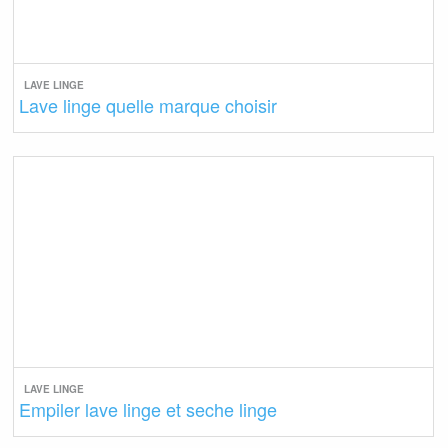
LAVE LINGE
Lave linge quelle marque choisir
LAVE LINGE
Empiler lave linge et seche linge