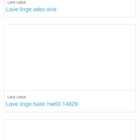
LAVE LINGE
Lave linge asko avis
LAVE LINGE
Lave linge haier hw60 14829