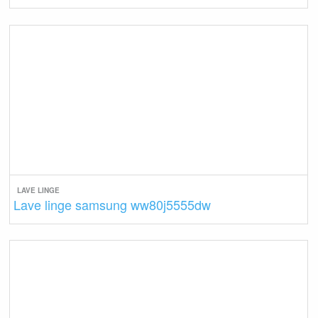
LAVE LINGE
Lave linge samsung ww80j5555dw