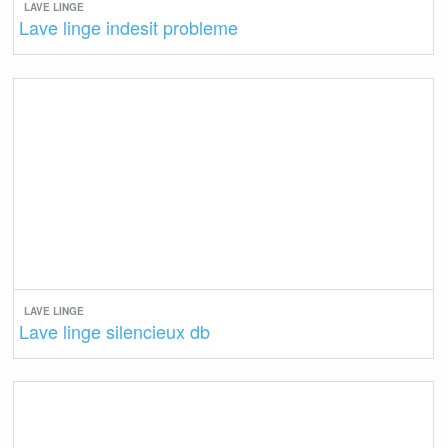
LAVE LINGE
Lave linge indesit probleme
LAVE LINGE
Lave linge silencieux db