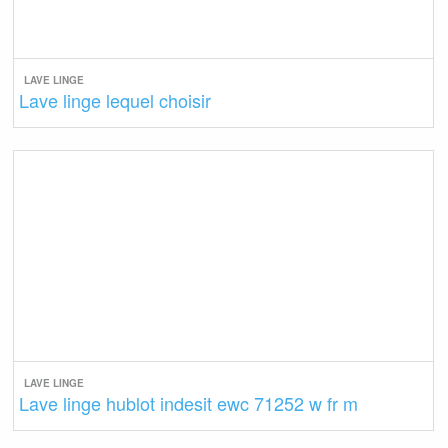
LAVE LINGE
Lave linge lequel choisir
LAVE LINGE
Lave linge hublot indesit ewc 71252 w fr m