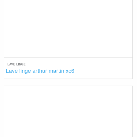
LAVE LINGE
Lave linge arthur martin xc6