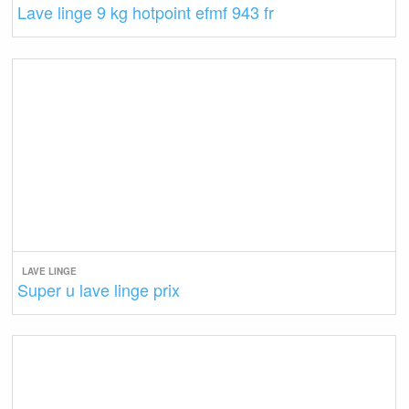
Lave linge 9 kg hotpoint efmf 943 fr
LAVE LINGE
Super u lave linge prix