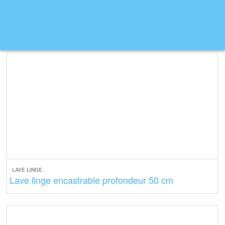
LAVE LINGE
Lave linge encastrable profondeur 50 cm