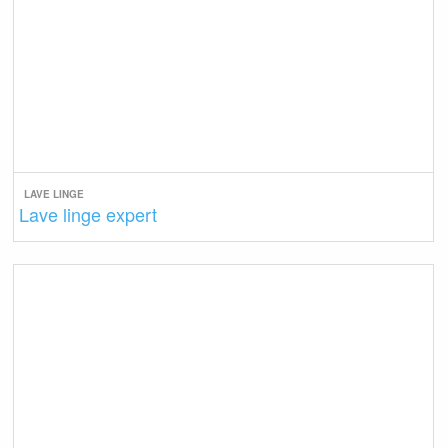
LAVE LINGE
Lave linge expert