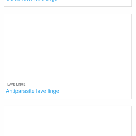
LAVE LINGE
Antiparasite lave linge