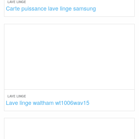
LAVE LINGE
Carte puissance lave linge samsung
LAVE LINGE
Lave linge waltham wt1006wav15