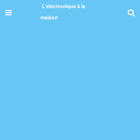
Skip
L'electronique à la
to
content
maison