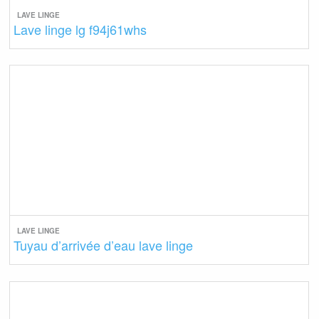
LAVE LINGE
Lave linge lg f94j61whs
LAVE LINGE
Tuyau d’arrivée d’eau lave linge