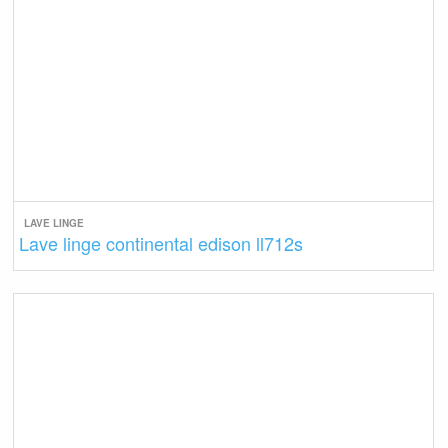
LAVE LINGE
Lave linge continental edison ll712s