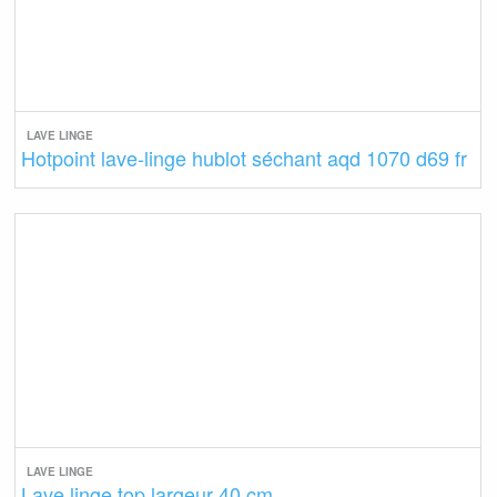
LAVE LINGE
Hotpoint lave-linge hublot séchant aqd 1070 d69 fr
LAVE LINGE
Lave linge top largeur 40 cm