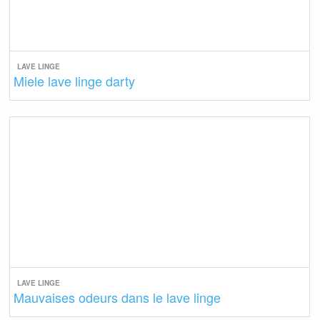
LAVE LINGE
Miele lave linge darty
LAVE LINGE
Mauvaises odeurs dans le lave linge