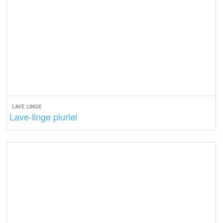
LAVE LINGE
Lave-linge pluriel