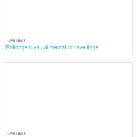
LAVE LINGE
Rallonge tuyau alimentation lave linge
LAVE LINGE