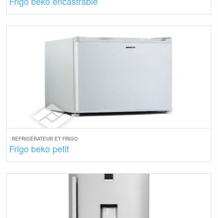
Frigo beko encastrable
REFRIGÉRATEUR ET FRIGO
Frigo beko petit