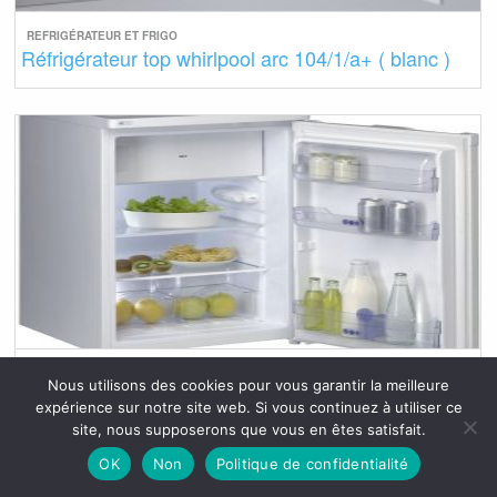
REFRIGÉRATEUR ET FRIGO
Réfrigérateur top whirlpool arc 104/1/a+ ( blanc )
REFRIGÉRATEUR ET FRIGO
Nous utilisons des cookies pour vous garantir la meilleure
Réfrigérateur top whirlpool arc104a+s silver
expérience sur notre site web. Si vous continuez à utiliser ce
site, nous supposerons que vous en êtes satisfait.
OK
Non
Politique de confidentialité