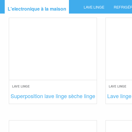
Skip
LAVE LINGE
REFRIGÉR
L'electronique à la maison
to
content
LAVE LINGE
LAVE LINGE
Superposition lave linge sèche linge
Lave ling