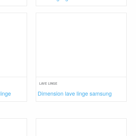
LAVE LINGE
inge
Dimension lave linge samsung