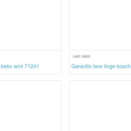
LAVE LINGE
e beko wmi 71241
Garantie lave linge bosch