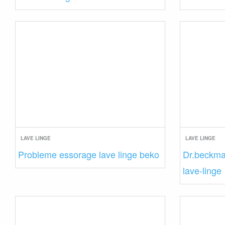
LAVE LINGE
LAVE LINGE
Probleme essorage lave linge beko
Dr.beckman
lave-linge