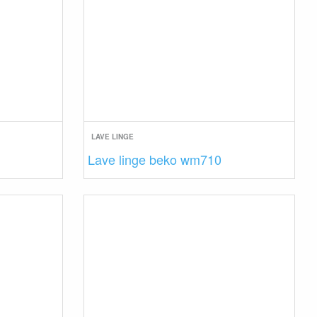
LAVE LINGE
Lave linge beko wm710