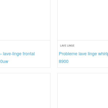
LAVE LINGE
lave-linge frontal
Probleme lave linge whir
10uw
8900