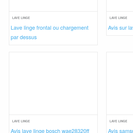
LAVE LINGE
LAVE LINGE
Lave linge frontal ou chargement
Avis sur l
par dessus
LAVE LINGE
LAVE LINGE
Avis lave linge bosch wae28320ff
Avis samsu