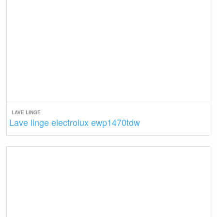
LAVE LINGE
Lave linge electrolux ewp1470tdw