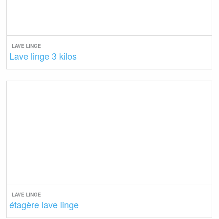
LAVE LINGE
Lave linge 3 kilos
LAVE LINGE
étagère lave linge