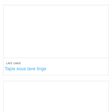
LAVE LINGE
Tapis sous lave linge