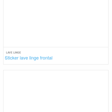
LAVE LINGE
Sticker lave linge frontal