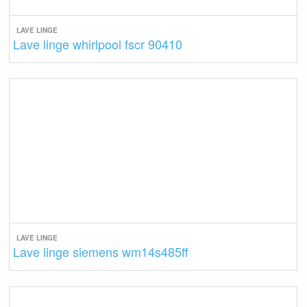
LAVE LINGE
Lave linge whirlpool fscr 90410
LAVE LINGE
Lave linge siemens wm14s485ff