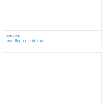
LAVE LINGE
Lave-linge electrolux