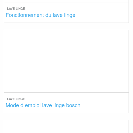
LAVE LINGE
Fonctionnement du lave linge
LAVE LINGE
Mode d emploi lave linge bosch