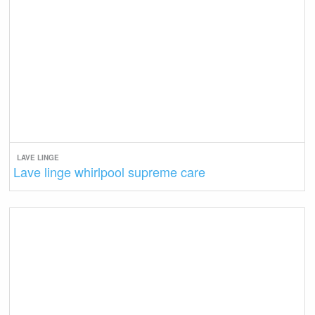
LAVE LINGE
Lave linge whirlpool supreme care