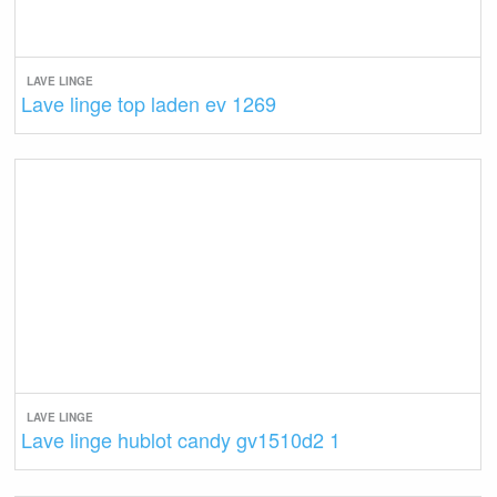
LAVE LINGE
Lave linge top laden ev 1269
LAVE LINGE
Lave linge hublot candy gv1510d2 1