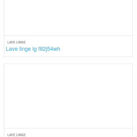
LAVE LINGE
Lave linge lg f82j54wh
LAVE LINGE