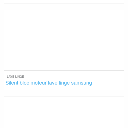
LAVE LINGE
Silent bloc moteur lave linge samsung