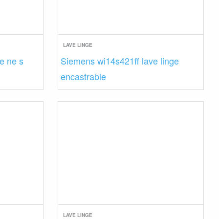
LAVE LINGE
e ne s
Siemens wi14s421ff lave linge
encastrable
LAVE LINGE