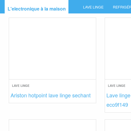
Skip
LAVE LINGE
REFRIGÉR
L'electronique à la maison
to
content
LAVE LINGE
LAVE LINGE
Ariston hotpoint lave linge sechant
Lave linge
eco9f149