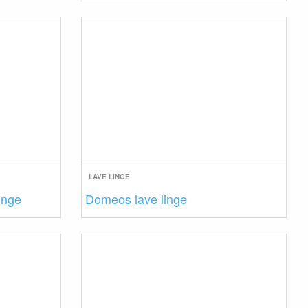
LAVE LINGE
inge
Domeos lave linge