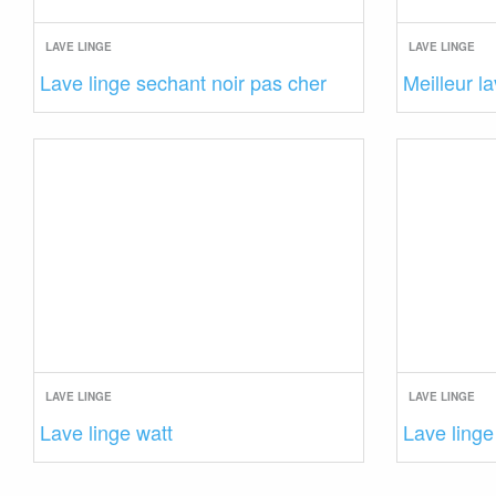
LAVE LINGE
LAVE LINGE
Lave linge sechant noir pas cher
Meilleur l
LAVE LINGE
LAVE LINGE
Lave linge watt
Lave linge