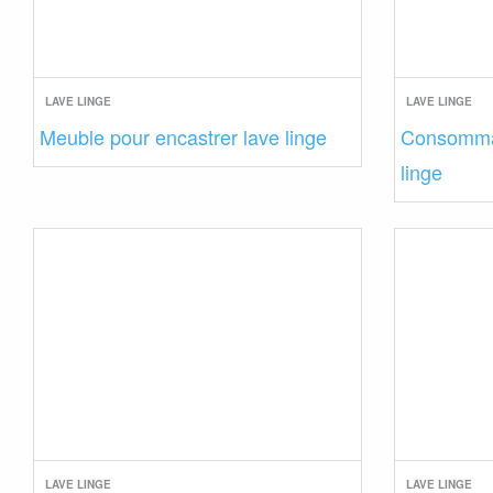
LAVE LINGE
LAVE LINGE
Meuble pour encastrer lave linge
Consommat
linge
LAVE LINGE
LAVE LINGE