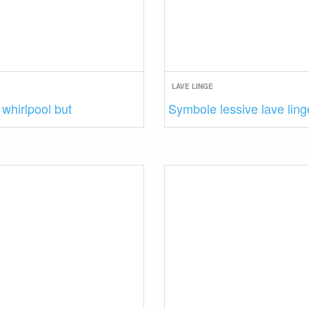
LAVE LINGE
 whirlpool but
Symbole lessive lave ling