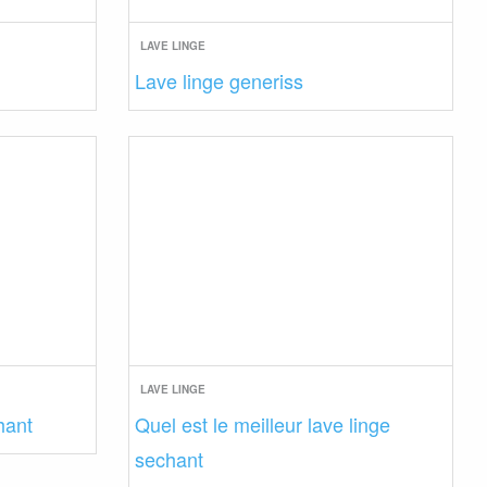
LAVE LINGE
Lave linge generiss
LAVE LINGE
hant
Quel est le meilleur lave linge
sechant