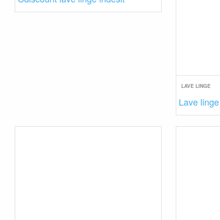
LAVE LINGE
Lave linge