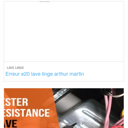
LAVE LINGE
Erreur e20 lave linge arthur martin