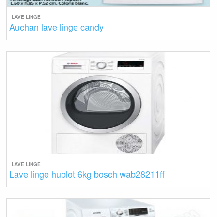
LAVE LINGE
Auchan lave linge candy
LAVE LINGE
Lave linge hublot 6kg bosch wab28211ff