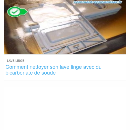
LAVE LINGE
Comment nettoyer son lave linge avec du
bicarbonate de soude