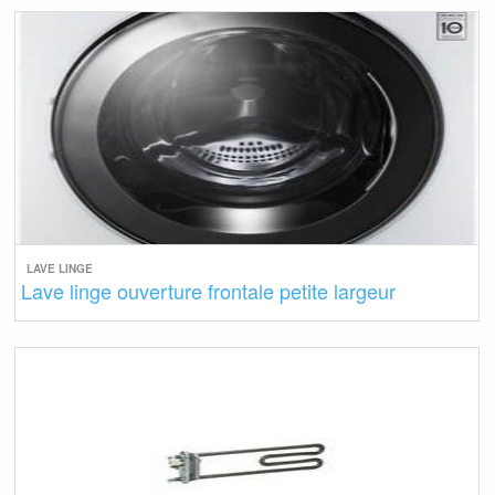
LAVE LINGE
Lave linge ouverture frontale petite largeur