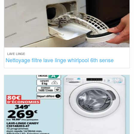
LAVE LINGE
Nettoyage filtre lave linge whirlpool 6th sense