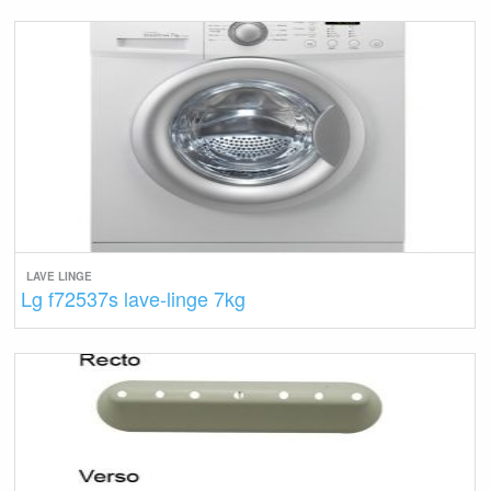
LAVE LINGE
Lg f72537s lave-linge 7kg