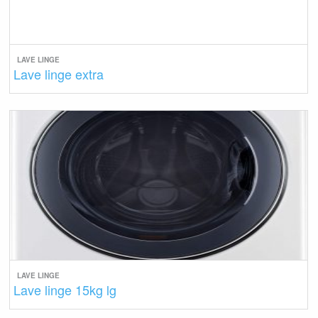
LAVE LINGE
Lave linge extra
LAVE LINGE
Lave linge 15kg lg