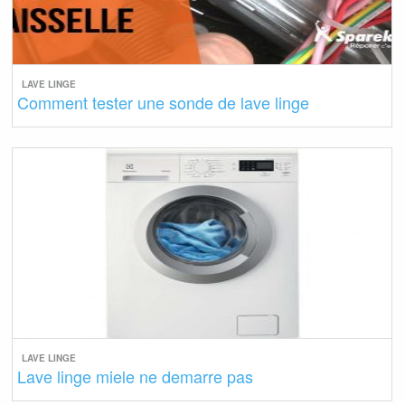
LAVE LINGE
Comment tester une sonde de lave linge
LAVE LINGE
Lave linge miele ne demarre pas