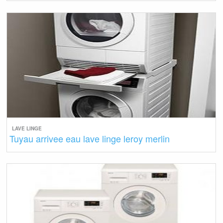
LAVE LINGE
Tuyau arrivee eau lave linge leroy merlin