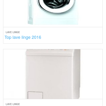
LAVE LINGE
Top lave linge 2016
LAVE LINGE