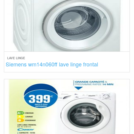
LAVE LINGE
Siemens wm14n060ff lave linge frontal