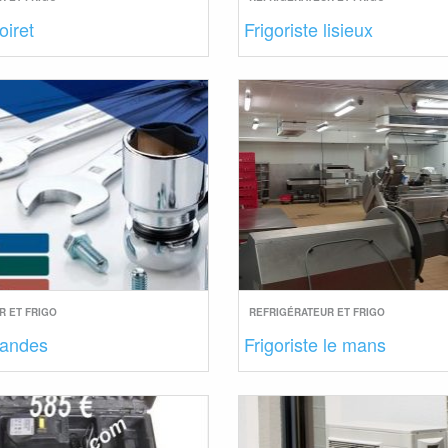
oiret
Frigoriste lisieux
R ET FRIGO
REFRIGÉRATEUR ET FRIGO
 landes
Frigoriste le mans