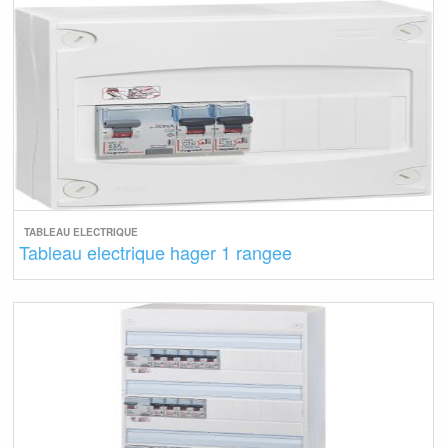
TABLEAU ELECTRIQUE
Tableau electrique hager 1 rangee