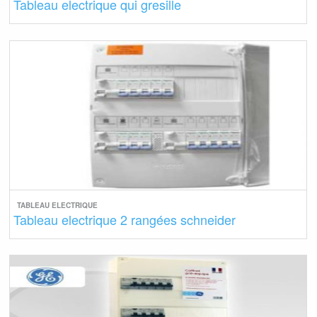
Tableau electrique qui gresille
TABLEAU ELECTRIQUE
Tableau electrique 2 rangées schneider