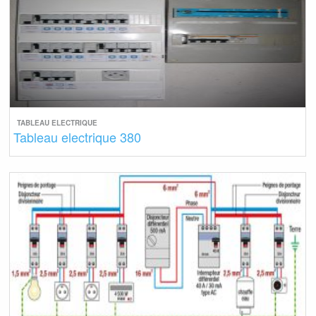
TABLEAU ELECTRIQUE
Tableau electrique 380