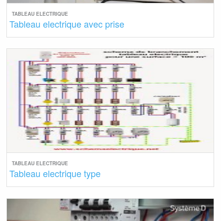
TABLEAU ELECTRIQUE
Tableau electrique avec prise
TABLEAU ELECTRIQUE
Tableau electrique type