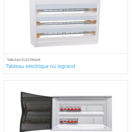
TABLEAU ELECTRIQUE
Tableau electrique nu legrand