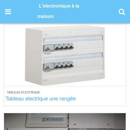
Skip
L'electronique à la
to
content
maison
TABLEAU ELECTRIQUE
Tableau electrique une rangée