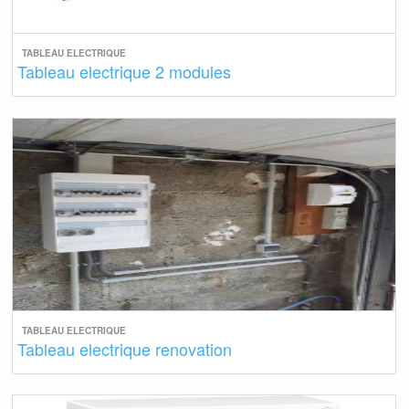
TABLEAU ELECTRIQUE
Tableau electrique 2 modules
TABLEAU ELECTRIQUE
Tableau electrique renovation