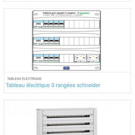
TABLEAU ELECTRIQUE
Tableau électrique 3 rangées schneider