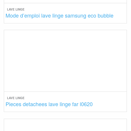
LAVE LINGE
Mode d’emploi lave linge samsung eco bubble
LAVE LINGE
Pieces detachees lave linge far l0620