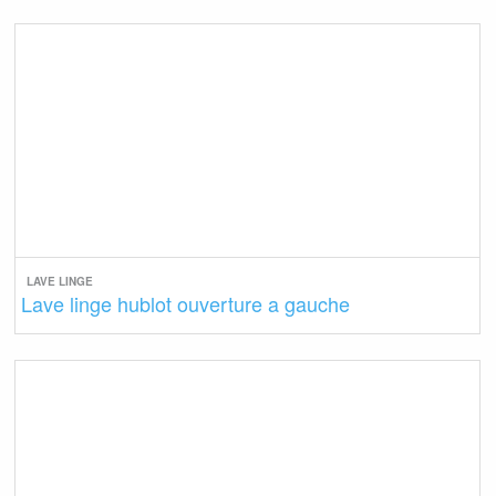
LAVE LINGE
Lave linge hublot ouverture a gauche