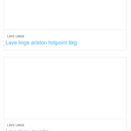
LAVE LINGE
Lave linge ariston hotpoint 6kg
LAVE LINGE
Lave linge grundig