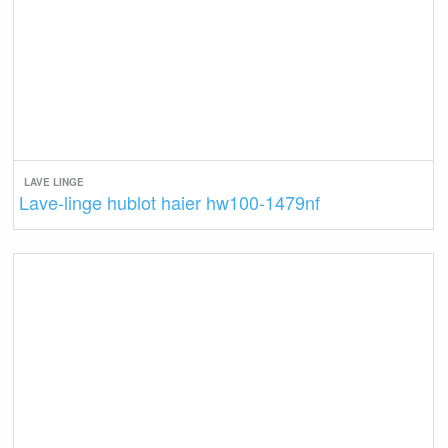
LAVE LINGE
Lave-linge hublot haier hw100-1479nf