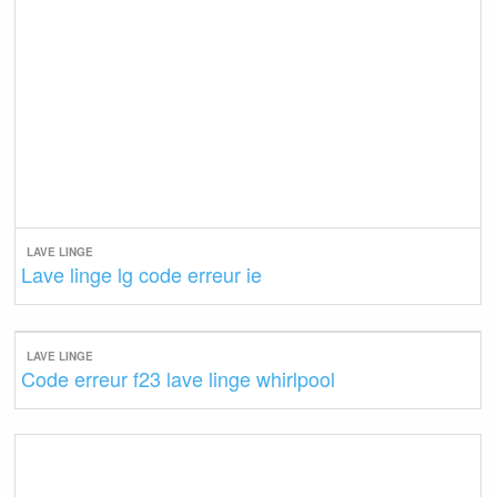
LAVE LINGE
Lave linge lg code erreur ie
LAVE LINGE
Code erreur f23 lave linge whirlpool