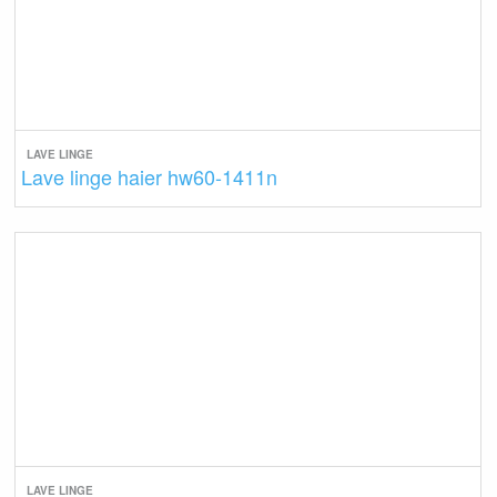
LAVE LINGE
Lave linge haier hw60-1411n
LAVE LINGE