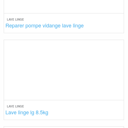
LAVE LINGE
Reparer pompe vidange lave linge
LAVE LINGE
Lave linge lg 8.5kg