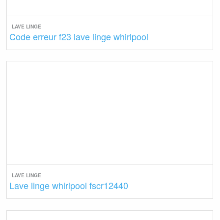
LAVE LINGE
Code erreur f23 lave linge whirlpool
LAVE LINGE
Lave linge whirlpool fscr12440