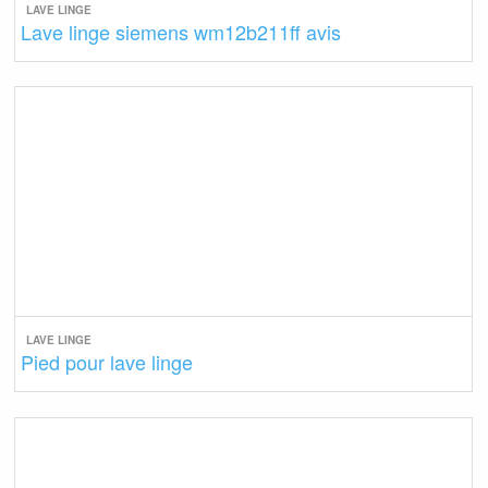
LAVE LINGE
Lave linge siemens wm12b211ff avis
LAVE LINGE
Pied pour lave linge