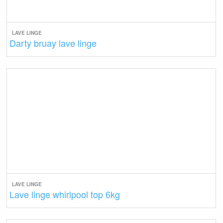
LAVE LINGE
Darty bruay lave linge
LAVE LINGE
Lave linge whirlpool top 6kg