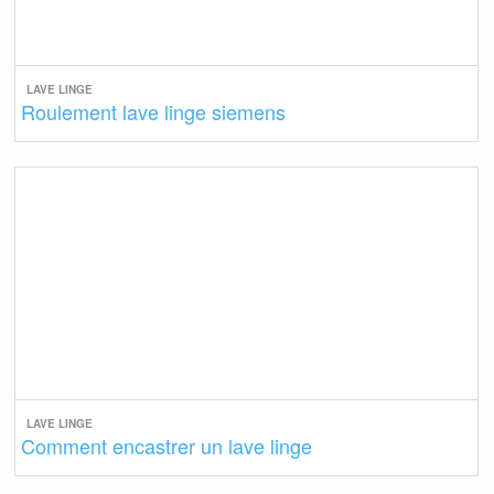
LAVE LINGE
Roulement lave linge siemens
LAVE LINGE
Comment encastrer un lave linge