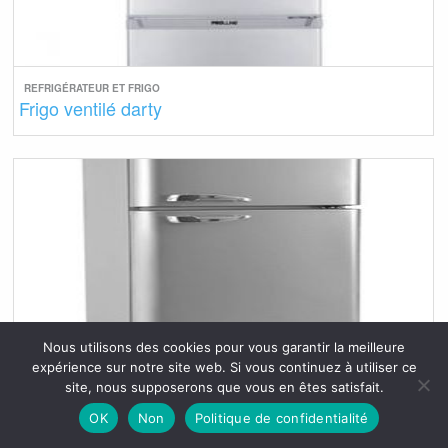
REFRIGÉRATEUR ET FRIGO
Frigo ventilé darty
Nous utilisons des cookies pour vous garantir la meilleure
expérience sur notre site web. Si vous continuez à utiliser ce
site, nous supposerons que vous en êtes satisfait.
REFRIGÉRATEUR ET FRIGO
Frigo vintage darty
OK
Non
Politique de confidentialité