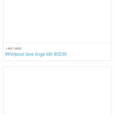
LAVE LINGE
Whirlpool lave linge tdlr 60230