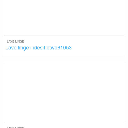
LAVE LINGE
Lave linge indesit btwd61053