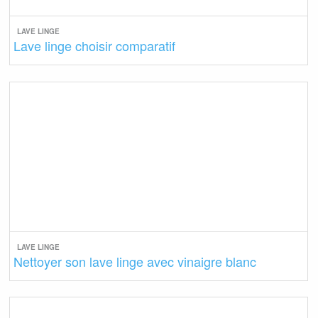
LAVE LINGE
Lave linge choisir comparatif
LAVE LINGE
Nettoyer son lave linge avec vinaigre blanc