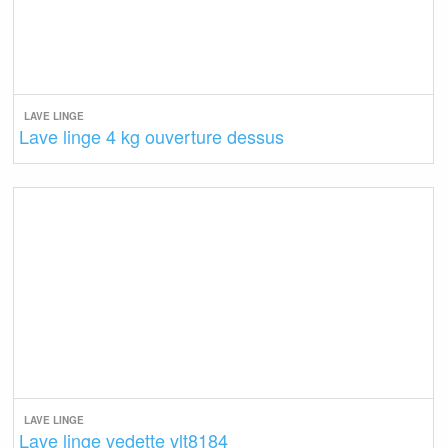
LAVE LINGE
Lave linge 4 kg ouverture dessus
LAVE LINGE
Lave linge vedette vlt8184