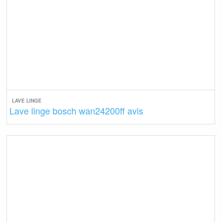
LAVE LINGE
Lave linge bosch wan24200ff avis