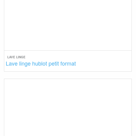
LAVE LINGE
Lave linge hublot petit format