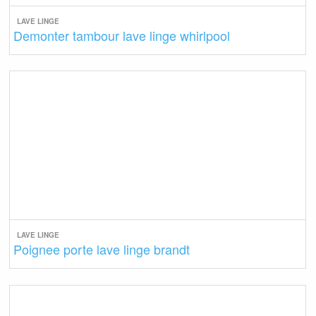
LAVE LINGE
Demonter tambour lave linge whirlpool
LAVE LINGE
Poignee porte lave linge brandt