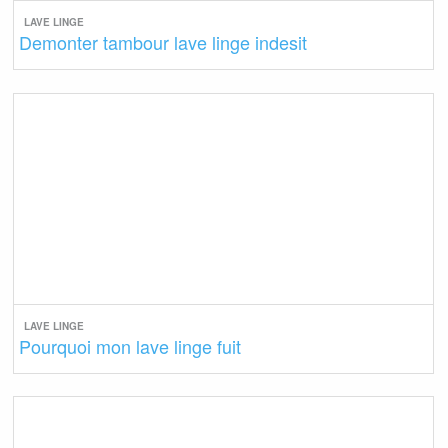
LAVE LINGE
Demonter tambour lave linge indesit
LAVE LINGE
Pourquoi mon lave linge fuit