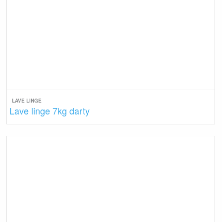
LAVE LINGE
Lave linge 7kg darty