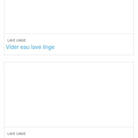
LAVE LINGE
Vider eau lave linge
LAVE LINGE