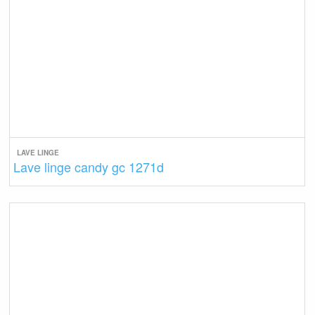
LAVE LINGE
Lave linge candy gc 1271d