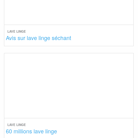
LAVE LINGE
Avis sur lave linge séchant
LAVE LINGE
60 millions lave linge