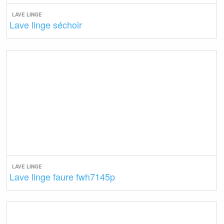
LAVE LINGE
Lave linge séchoir
LAVE LINGE
Lave linge faure fwh7145p