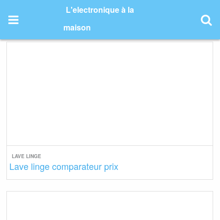
Skip
L'electronique à la
to
content
maison
LAVE LINGE
Lave linge comparateur prix