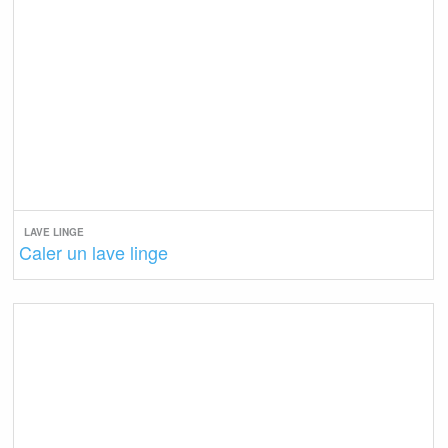
LAVE LINGE
Caler un lave linge