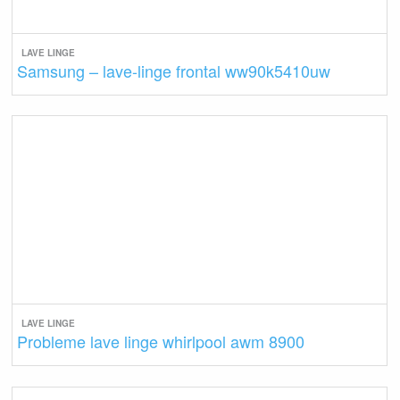
LAVE LINGE
Samsung – lave-linge frontal ww90k5410uw
LAVE LINGE
Probleme lave linge whirlpool awm 8900