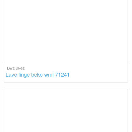
LAVE LINGE
Lave linge beko wmi 71241