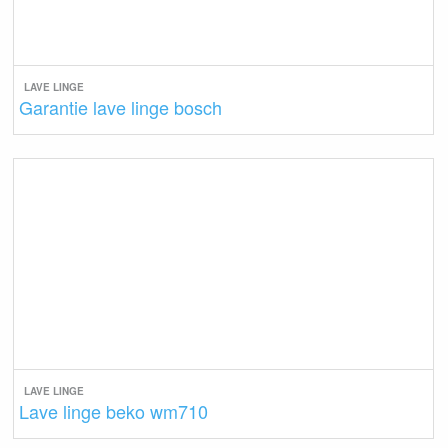
LAVE LINGE
Garantie lave linge bosch
LAVE LINGE
Lave linge beko wm710