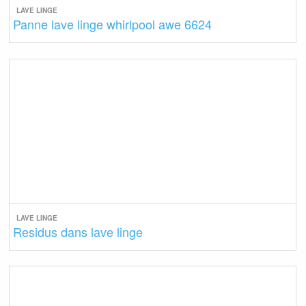
LAVE LINGE
Panne lave linge whirlpool awe 6624
LAVE LINGE
Residus dans lave linge