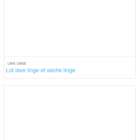
LAVE LINGE
Lot lave linge et seche linge