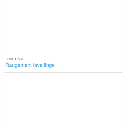
LAVE LINGE
Rangement lave linge