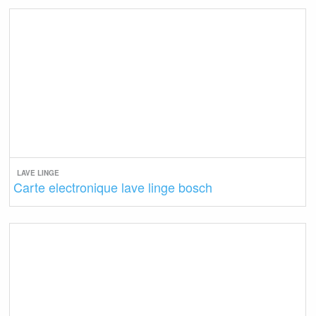
LAVE LINGE
Carte electronique lave linge bosch