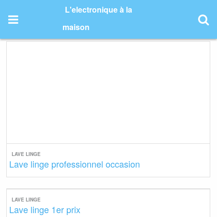
Skip
L'electronique à la
to
content
maison
LAVE LINGE
Lave linge professionnel occasion
LAVE LINGE
Lave linge 1er prix