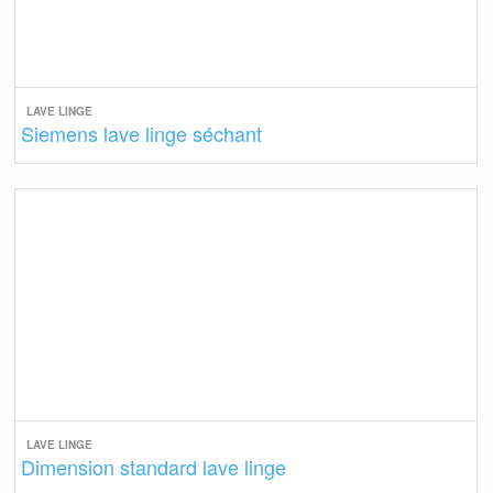
LAVE LINGE
Siemens lave linge séchant
LAVE LINGE
Dimension standard lave linge