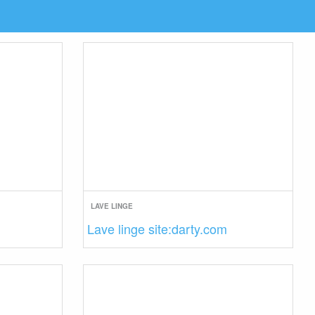
LAVE LINGE
Lave linge site:darty.com