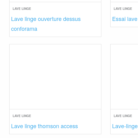
LAVE LINGE
LAVE LINGE
Lave linge ouverture dessus
Essai lave
conforama
LAVE LINGE
LAVE LINGE
Lave linge thomson access
Lave-ling