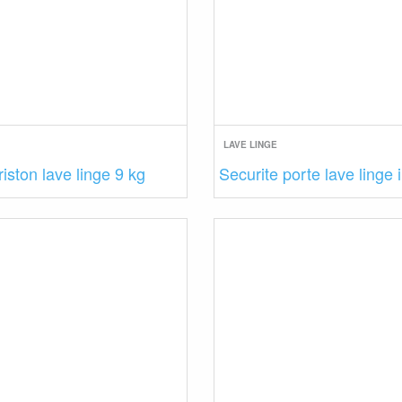
LAVE LINGE
riston lave linge 9 kg
Securite porte lave linge 