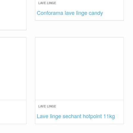
LAVE LINGE
Conforama lave linge candy
LAVE LINGE
Lave linge sechant hotpoint 11kg