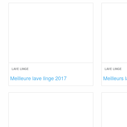
LAVE LINGE
LAVE LINGE
Meilleure lave linge 2017
Meilleurs 