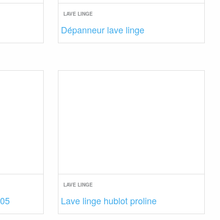
LAVE LINGE
Dépanneur lave linge
LAVE LINGE
f05
Lave linge hublot proline