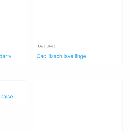
LAVE LINGE
darty
Cac illzach lave linge
ncaise