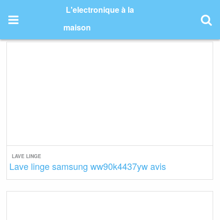
Skip
L'electronique à la
to
content
maison
LAVE LINGE
Lave linge samsung ww90k4437yw avis