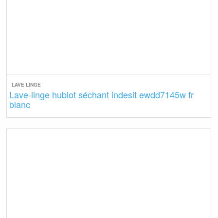
LAVE LINGE
Lave-linge hublot séchant indesit ewdd7145w fr
blanc