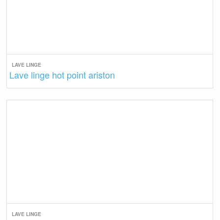
LAVE LINGE
Lave linge hot point ariston
LAVE LINGE