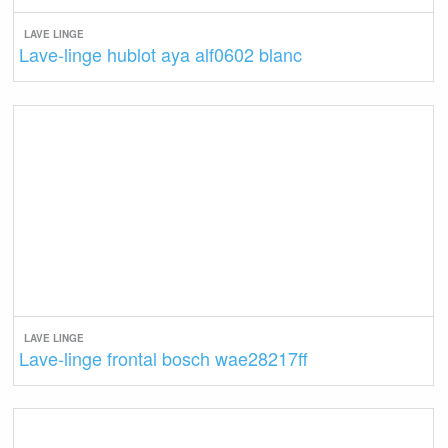
LAVE LINGE
Lave-linge hublot aya alf0602 blanc
LAVE LINGE
Lave-linge frontal bosch wae28217ff