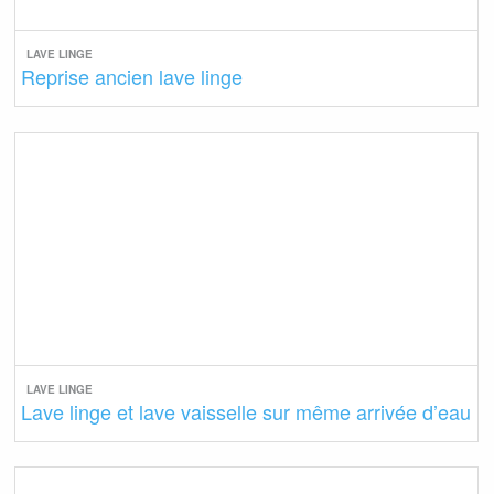
LAVE LINGE
Reprise ancien lave linge
LAVE LINGE
Lave linge et lave vaisselle sur même arrivée d’eau