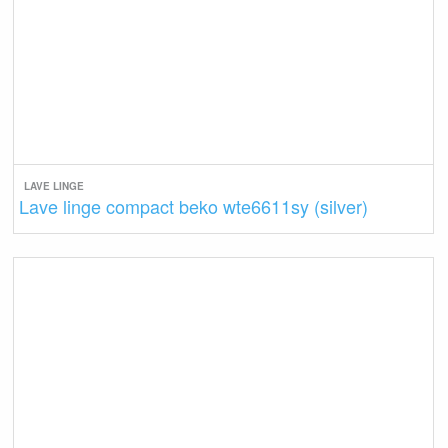
LAVE LINGE
Lave linge compact beko wte6611sy (silver)