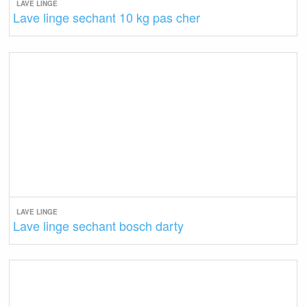
LAVE LINGE
Lave linge sechant 10 kg pas cher
LAVE LINGE
Lave linge sechant bosch darty