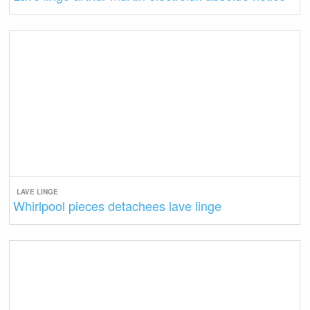
LAVE LINGE
Whirlpool pieces detachees lave linge