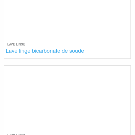
LAVE LINGE
Lave linge bicarbonate de soude