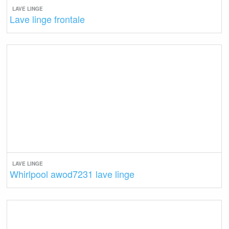
LAVE LINGE
Lave linge frontale
LAVE LINGE
Whirlpool awod7231 lave linge