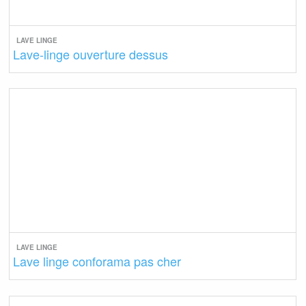
LAVE LINGE
Lave-linge ouverture dessus
LAVE LINGE
Lave linge conforama pas cher