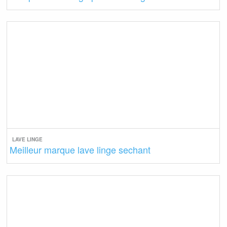
LAVE LINGE
Meilleur marque lave linge sechant