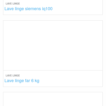
LAVE LINGE
Lave linge siemens iq100
LAVE LINGE
Lave linge far 6 kg