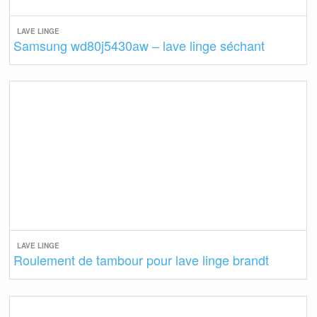
LAVE LINGE
Samsung wd80j5430aw – lave linge séchant
LAVE LINGE
Roulement de tambour pour lave linge brandt