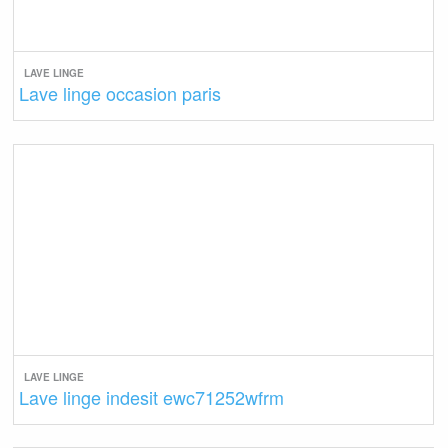
LAVE LINGE
Lave linge occasion paris
LAVE LINGE
Lave linge indesit ewc71252wfrm