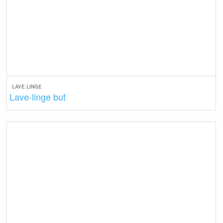
LAVE LINGE
Lave-linge but