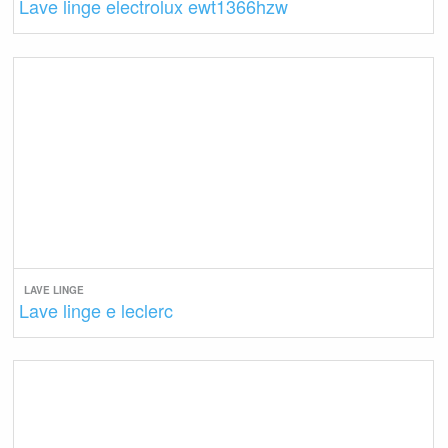
Lave linge electrolux ewt1366hzw
LAVE LINGE
Lave linge e leclerc