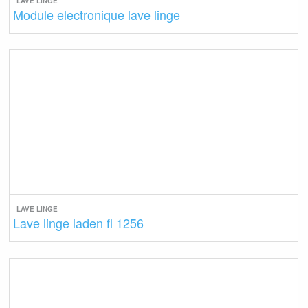
LAVE LINGE
Module electronique lave linge
LAVE LINGE
Lave linge laden fl 1256