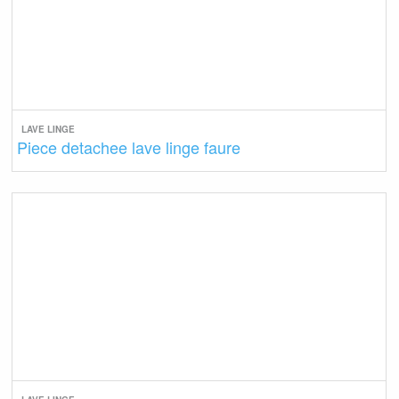
LAVE LINGE
Piece detachee lave linge faure