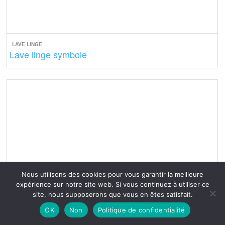
LAVE LINGE
Lave linge symbole
Nous utilisons des cookies pour vous garantir la meilleure
expérience sur notre site web. Si vous continuez à utiliser ce
site, nous supposerons que vous en êtes satisfait.
LAVE LINGE
Meilleure lave linge sechant
OK
Non
Politique de confidentialité