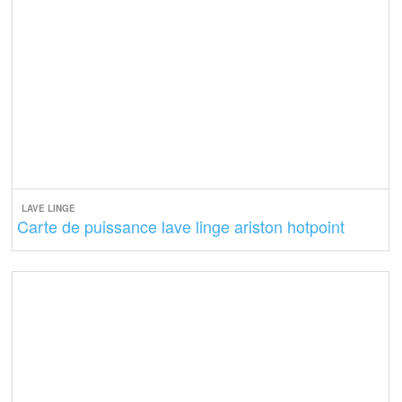
LAVE LINGE
Carte de puissance lave linge ariston hotpoint