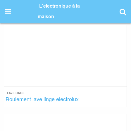
Skip
L'electronique à la
to
content
maison
LAVE LINGE
Roulement lave linge electrolux