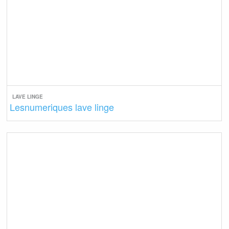
LAVE LINGE
Lesnumeriques lave linge